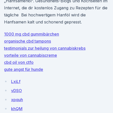
„Hanfsamenöl“. Gesundheits-Blogs und Kochseiten im
Internet, die dir kostenlos Zugang zu Rezepten für die
tägliche Bei hochwertigem Hanföl wird die
Hanfsamen kalt und schonend gepresst.
1000 mg cbd gummibärchen
organische cbd tampons
testimonials zur heilung von cannabiskrebs
vorteile von cannabiscreme
cbd oil von ctfo
gute angst für hunde
LxjLf
vDSO
xpquh
khQM