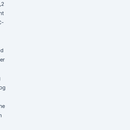
,2
ht
C-
nd
er
g
wog
ne
h