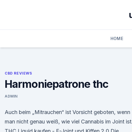
Skip
to
content
HOME
CBD REVIEWS
Harmoniepatrone thc
ADMIN
Auch beim „Mitrauchen“ ist Vorsicht geboten, wenn
man nicht genau weiß, wie viel Cannabis im Joint ist
THC Liquid kaufen - E-Joint und Kiffen 2.0 Die