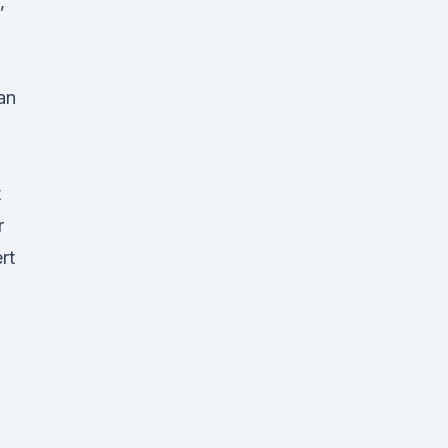
,
n
an
t
r
rt