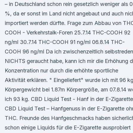
– in Deutschland schon rein gesetzlich weniger als 0
%, da er sonst im Land nicht angebaut und auch nic
importiert werden dürfte. Frage zum Abbau von TH
COOH - Verkehrstalk-Foren 25.7.14 THC-COOH 92
ng/ml 30.7.14 THC-COOH 91 ng/ml 06.8.14 THC-
COOH 96 ng/ml Da ich zwischenzeitlich selbstrede
NICHTS geraucht habe, kann ich mir die Erhöhung d
Konzentration nur durch die erhöhte sportliche
Aktivität erklären. " Eingeliefert" wurde ich mit 96 k
Körpergewicht bei 1.87m Körpergröße, am 07.8.14 
ich 93 kg. CBD Liquid Test - Hanf in der E-Zigarette
CBD Liquid Test – Hanfgenuss in der E-Zigarette oh
THC. Freunde des Hanfgeschmacks haben sicherlic
schon einige Liquids für die E-Zigarette ausprobiert