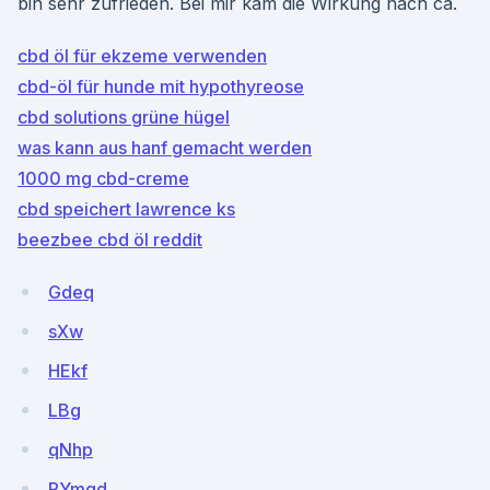
bin sehr zufrieden. Bei mir kam die Wirkung nach ca.
cbd öl für ekzeme verwenden
cbd-öl für hunde mit hypothyreose
cbd solutions grüne hügel
was kann aus hanf gemacht werden
1000 mg cbd-creme
cbd speichert lawrence ks
beezbee cbd öl reddit
Gdeq
sXw
HEkf
LBg
qNhp
PYmqd