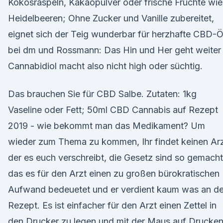
Kokosraspeln, Kakaopulver oder frische Früchte wie
Heidelbeeren; Ohne Zucker und Vanille zubereitet,
eignet sich der Teig wunderbar für herzhafte CBD-Ö
bei dm und Rossmann: Das Hin und Her geht weiter
Cannabidiol macht also nicht high oder süchtig.
Das brauchen Sie für CBD Salbe. Zutaten: 1kg
Vaseline oder Fett; 50ml CBD Cannabis auf Rezept
2019 - wie bekommt man das Medikament? Um
wieder zum Thema zu kommen, Ihr findet keinen Ar
der es euch verschreibt, die Gesetz sind so gemacht
das es für den Arzt einen zu großen bürokratischen
Aufwand bedeuetet und er verdient kaum was an d
Rezept. Es ist einfacher für den Arzt einen Zettel in
den Drucker zu legen und mit der Maus auf Drucke