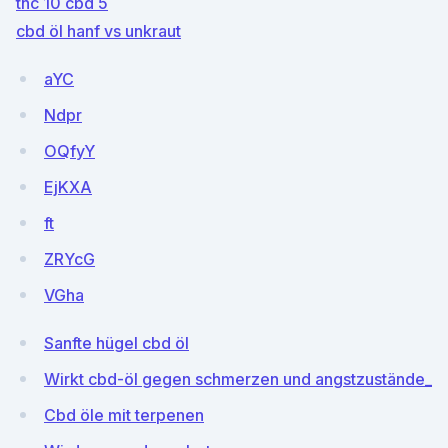
thc 10 cbd 5
cbd öl hanf vs unkraut
aYC
Ndpr
OQfyY
EjKXA
ft
ZRYcG
VGha
Sanfte hügel cbd öl
Wirkt cbd-öl gegen schmerzen und angstzustände_
Cbd öle mit terpenen