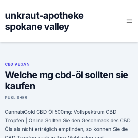
Skip
to
unkraut-apotheke
content
spokane valley
CBD VEGAN
Welche mg cbd-öl sollten sie
kaufen
PUBLISHER
CannabiGold CBD Öl 500mg: Vollspektrum CBD
Tropfen | Online Sollten Sie den Geschmack des CBD
Öls als nicht erträglich empfinden, so können Sie die
CBD Tropfen auch in Ihre Mahlzeiten und