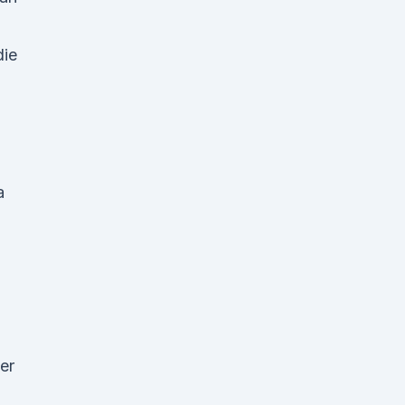
die
a
er