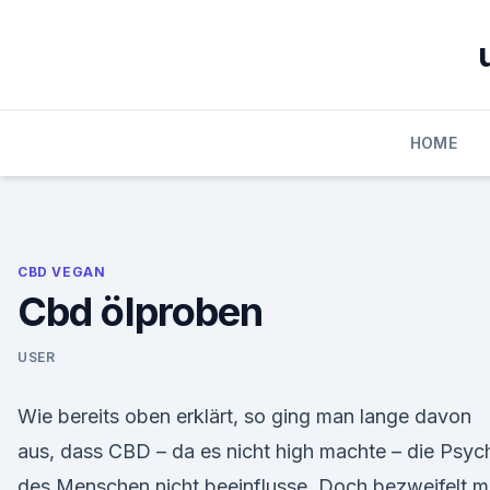
Skip
to
content
HOME
CBD VEGAN
Cbd ölproben
USER
Wie bereits oben erklärt, so ging man lange davon
aus, dass CBD – da es nicht high machte – die Psyc
des Menschen nicht beeinflusse. Doch bezweifelt 