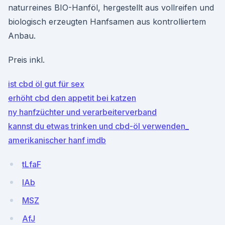
naturreines BIO-Hanföl, hergestellt aus vollreifen und
biologisch erzeugten Hanfsamen aus kontrolliertem
Anbau.
Preis inkl.
ist cbd öl gut für sex
erhöht cbd den appetit bei katzen
ny hanfzüchter und verarbeiterverband
kannst du etwas trinken und cbd-öl verwenden_
amerikanischer hanf imdb
tLfaF
IAb
MSZ
AfJ