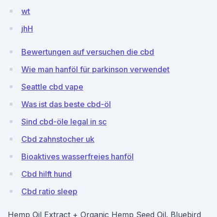
wt
jhH
Bewertungen auf versuchen die cbd
Wie man hanföl für parkinson verwendet
Seattle cbd vape
Was ist das beste cbd-öl
Sind cbd-öle legal in sc
Cbd zahnstocher uk
Bioaktives wasserfreies hanföl
Cbd hilft hund
Cbd ratio sleep
Hemp Oil Extract + Organic Hemp Seed Oil. Bluebird